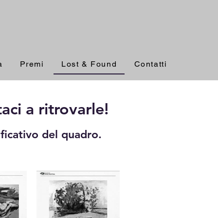
a
Premi
Lost & Found
Contatti
ci a ritrovarle!
ificativo del quadro.