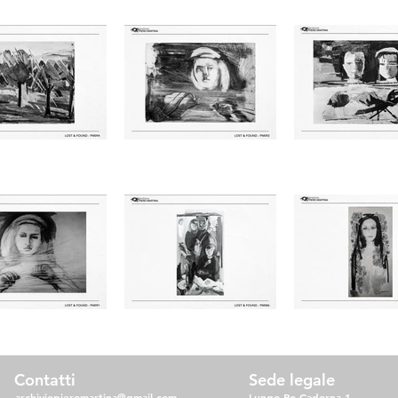
Contatti
Sede legale
archiviopieromartina@gmail.com
Lungo Po Cadorna 1