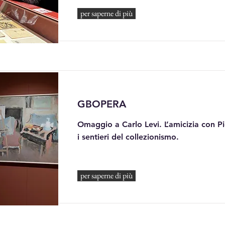
per saperne di più
GBOPERA
Omaggio a Carlo Levi. L’amicizia con P
i sentieri del collezionismo.
per saperne di più