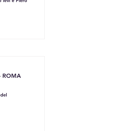
 levi e Piero
- ROMA
 del