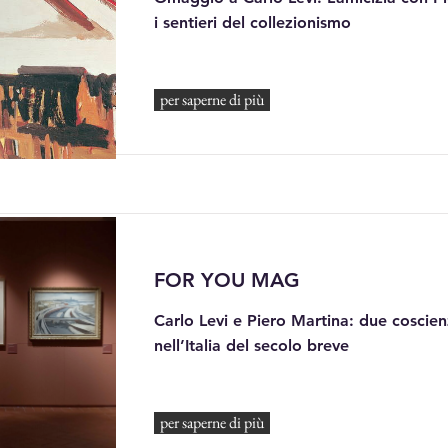
i sentieri del collezionismo
per saperne di più
FOR YOU MAG
Carlo Levi e Piero Martina: due coscien
nell’Italia del secolo breve
per saperne di più