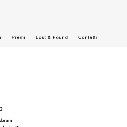
a
Premi
Lost & Found
Contatti
0
 Abram